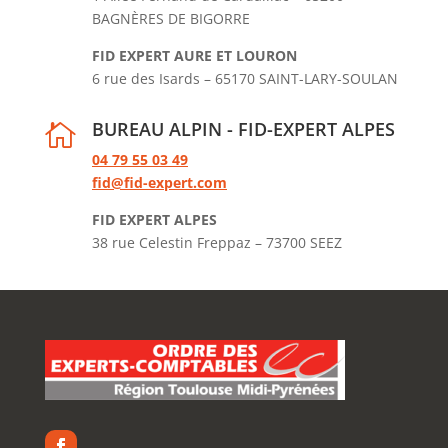
BAGNÈRES DE BIGORRE
FID EXPERT AURE ET LOURON
6 rue des Isards – 65170 SAINT-LARY-SOULAN
BUREAU ALPIN - FID-EXPERT ALPES

04 79 55 03 49
fid@fid-expert.com
FID EXPERT ALPES
38 rue Celestin Freppaz – 73700 SEEZ