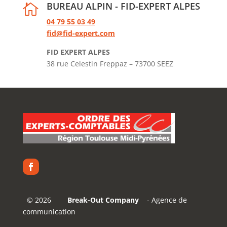
BUREAU ALPIN - FID-EXPERT ALPES

04 79 55 03 49
fid@fid-expert.com
FID EXPERT ALPES
38 rue Celestin Freppaz – 73700 SEEZ
©
2026
Break-Out Company
- Agence de
communication